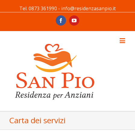
Tel. 0873 361990 - info@residenzasanpio.it
Facebook
Youtube
Carta dei servizi