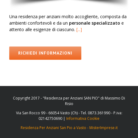
Una residenza per anziani molto accogliente, composta da
ambienti confortevoli e da un
personale specializzato
e
attento alle esigenze di ciascuno.
[...]
RICHIEDI INFORMAZIONI
Copyright 2017 - "Residenza per Anziani SAN PIO" di Massimo Di
Risio
Via San Rocco 99 - 66054 Vasto (Ch) - Tel. 0873.361990 - P.iva:
02142750690 |
Informativa Cookie
Residenza Per Anziani San Pio a Vasto - MisterImprese.it