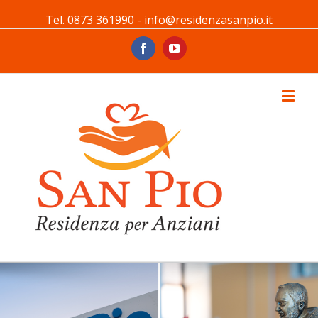
Tel. 0873 361990 - info@residenzasanpio.it
Facebook
Youtube