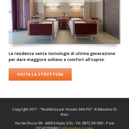
La residenza vanta tecnologie di ultima generazione
per dare maggiore sollievo e comfort all’ospite.
VISITA LA STRUTTURA
Copyright 2017 - "Residenza per Anziani SAN PIO" di Massimo Di
Risio
Via San Rocco 99 - 66054 Vasto (Ch) - Tel. 0873.361990 - P.iva:
02142750690 |
Informativa Cookie